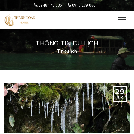
0948 173 336
0913 279 066
THÔNG TIN DU LỊCH
Tin du lịch
Blog
29
/08