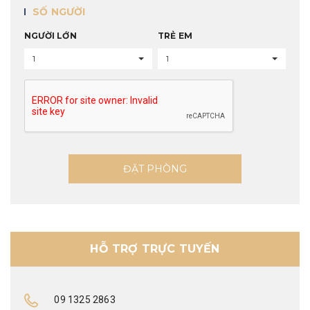
SỐ NGƯỜI
NGƯỜI LỚN
TRẺ EM
1
1
ĐẶT PHÒNG
HỖ TRỢ TRỰC TUYẾN
09 1325 2863