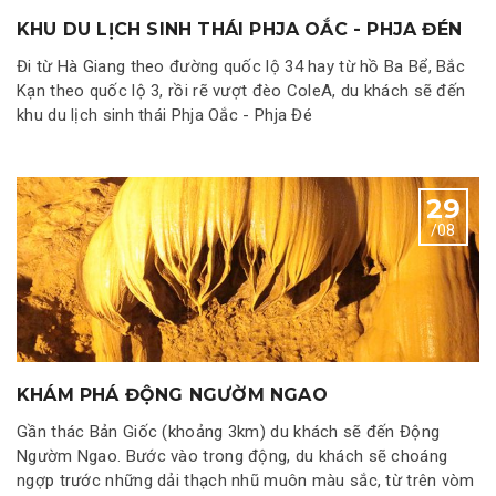
KHU DU LỊCH SINH THÁI PHJA OẮC - PHJA ĐÉN
Đi từ Hà Giang theo đường quốc lộ 34 hay từ hồ Ba Bể, Bắc
Kạn theo quốc lộ 3, rồi rẽ vượt đèo ColeA, du khách sẽ đến
khu du lịch sinh thái Phja Oắc - Phja Đé
29
/08
KHÁM PHÁ ĐỘNG NGƯỜM NGAO
Gần thác Bản Giốc (khoảng 3km) du khách sẽ đến Động
Ngườm Ngao. Bước vào trong động, du khách sẽ choáng
ngợp trước những dải thạch nhũ muôn màu sắc, từ trên vòm