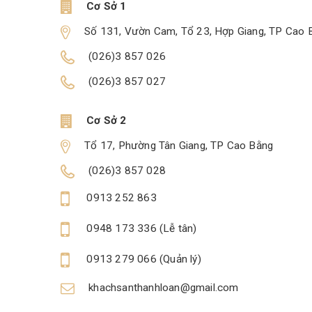
Cơ Sở 1
Số 131, Vườn Cam, Tổ 23, Hợp Giang, TP Cao 
(026)3 857 026
(026)3 857 027
Cơ Sở 2
Tổ 17, Phường Tân Giang, TP Cao Bằng
(026)3 857 028
0913 252 863
0948 173 336 (Lễ tân)
0913 279 066 (Quản lý)
khachsanthanhloan@gmail.com