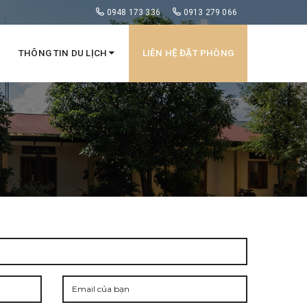
0948 173 336
0913 279 066
THÔNG TIN DU LỊCH
LIÊN HỆ ĐẶT PHÒNG