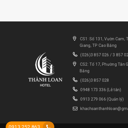
CS1: Số 131, Vườn Cam, T
Giang, TP Cao Bằng
(026)3 857 026
/
3 857 0
CS2: Tổ 17, Phường Tân G
Bằng
(026)3 857 028
0948 173 336 (Lễ tân)
0913 279 066 (Quản lý)
khachsanthanhloan@gma
0913 252 863